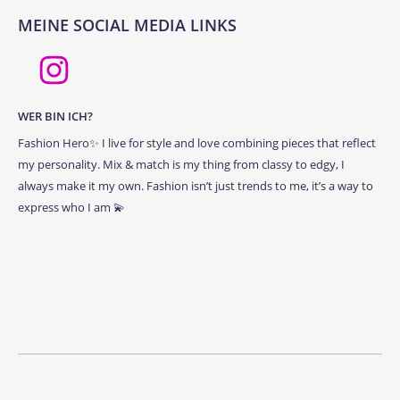
MEINE SOCIAL MEDIA LINKS
WER BIN ICH?
Fashion Hero✨ I live for style and love combining pieces that reflect
my personality. Mix & match is my thing from classy to edgy, I
always make it my own. Fashion isn’t just trends to me, it’s a way to
express who I am 💫