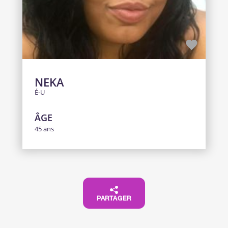
NEKA
É-U
ÂGE
45 ans
PARTAGER