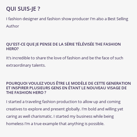
QUI SUIS-JE ?
I fashion designer and fashion show producer I’m also a Best Selling
Author
QU’EST-CE QUE JE PENSE DE LA SÉRIE TÉLÉVISÉE THE FASHION
HERO?
It’s incredible to share the love of fashion and be the face of such
extraordinary talents.
POURQUOI VOULEZ VOUS ÊTRE LE MODÈLE DE CETTE GENERATION
ET INSPIRER PLUSIEURS GENS EN ÉTANT LE NOUVEAU VISAGE DE
THE FASHION HERO ?
I started a traveling fashion production to allow up and coming
creatives to explore and present globally. I’m bold and willing yet
caring as well charismatic. I started my business while being
homeless I’m a true example that anything is possible.