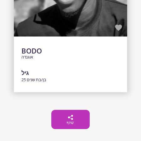
BODO
אוגנדה
גיל
25 בן/בת שנים
שתף