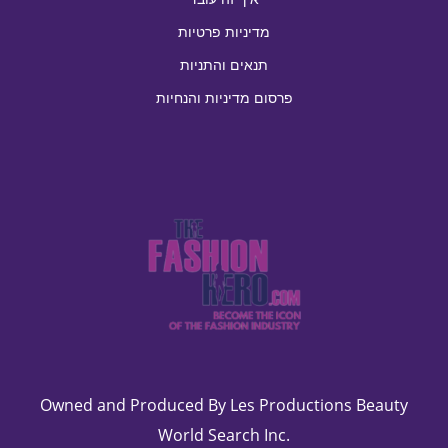
איי טורקס וקאיקוס
מדיניות פרטיות
יוני 2023
איי כריסטמס
תנאים והתניות
מאי 2023
איי מריאנה הצפוניים
אפריל 2023
פרסום מדיניות והנחיות
איי מרשל
מרץ 2023
איי נורפוק
פברואר 2023
איי סיישל
ינואר 2023
איי פארו
דצמבר 2022
איי פוקלנד [איי מלווינס]
נובמבר 2022
איי פיטקרן
אוקטובר 2022
איי קוק
ספטמבר 2022
איי קוקס [קילינג]
אוגוסט 2022
איי קיימן
יולי 2022
Owned and Produced By Les Productions Beauty
איי שלמה
יוני 2022
World Search Inc.
איים לחוף ארצות הברית