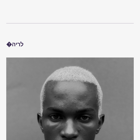
�לריה